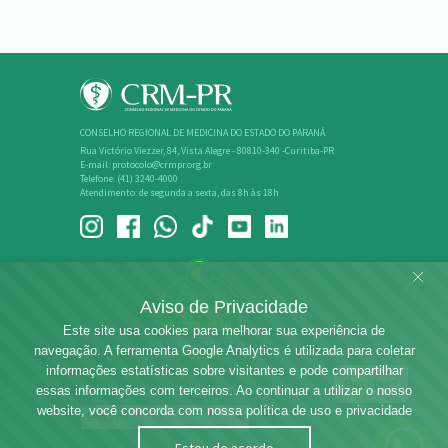
CONSELHO REGIONAL DE MEDICINA DO ESTADO DO PARANÁ
Rua Victório Viezzer, 84, Vista Alegre - 80810-340 -Curitiba-PR
E-mail: protocolo@crmpr.org.br
Telefone: (41) 3240-4000
Atendimento: de segunda a sexta, das 8h às 18h
Aviso de Privacidade
Este site usa cookies para melhorar sua experiência de
navegação. A ferramenta Google Analytics é utilizada para coletar
informações estatísticas sobre visitantes e pode compartilhar
Dúvidas?
Rede dos Conselhos de Medicina
essas informações com terceiros. Ao continuar a utilizar o nosso
website, você concorda com nossa política de uso e privacidade